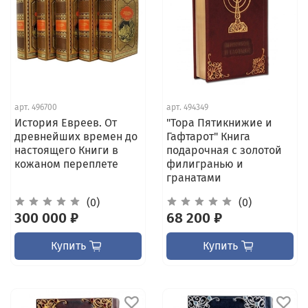
арт.
496700
арт.
494349
История Евреев. От
"Тора Пятикнижие и
древнейших времен до
Гафтарот" Книга
настоящего Книги в
подарочная с золотой
кожаном переплете
филигранью и
гранатами
(0)
(0)
300 000 ₽
68 200 ₽
Купить
Купить