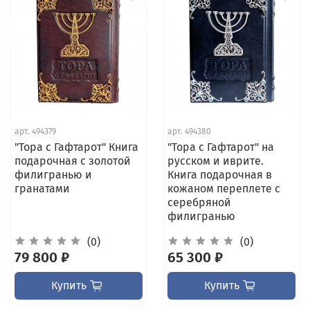
арт.
494379
арт.
494380
"Тора с Гафтарот" Книга
"Тора с Гафтарот" на
подарочная с золотой
русском и иврите.
филигранью и
Книга подарочная в
гранатами
кожаном переплете с
серебряной
филигранью
(0)
(0)
79 800 ₽
65 300 ₽
Купить
Купить