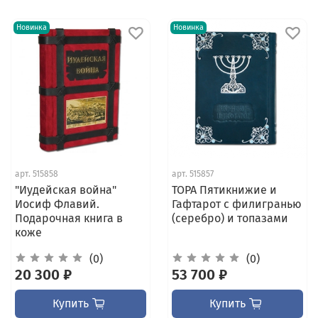
Новинка
Новинка
арт.
515858
арт.
515857
"Иудейская война"
ТОРА Пятикнижие и
Иосиф Флавий.
Гафтарот с филигранью
Подарочная книга в
(серебро) и топазами
коже
(0)
(0)
20 300 ₽
53 700 ₽
Купить
Купить