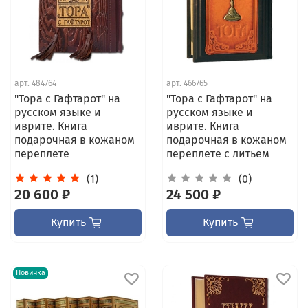
арт.
484764
арт.
466765
"Тора с Гафтарот" на
"Тора с Гафтарот" на
русском языке и
русском языке и
иврите. Книга
иврите. Книга
подарочная в кожаном
подарочная в кожаном
переплете
переплете с литьем
(1)
(0)
20 600 ₽
24 500 ₽
Купить
Купить
Новинка