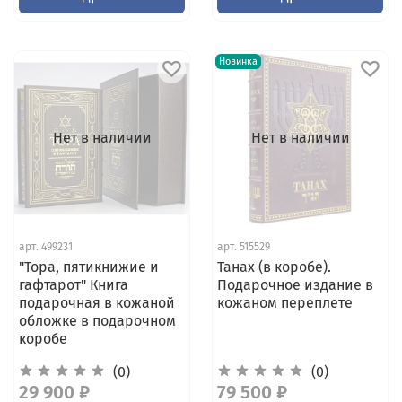
Новинка
Нет в наличии
Нет в наличии
арт.
499231
арт.
515529
"Тора, пятикнижие и
Танах (в коробе).
гафтарот" Книга
Подарочное издание в
подарочная в кожаной
кожаном переплете
обложке в подарочном
коробе
(0)
(0)
29 900 ₽
79 500 ₽