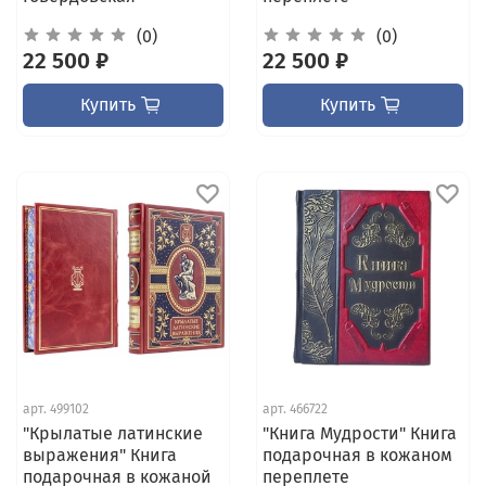
(0)
(0)
22 500 ₽
22 500 ₽
Купить
Купить
арт.
499102
арт.
466722
"Крылатые латинские
"Книга Мудрости" Книга
выражения" Книга
подарочная в кожаном
подарочная в кожаной
переплете