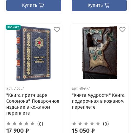
Купить
Купить
Новинка
арт.
516057
арт.
484477
"Книга притч царя
"Книга мудрости" Книга
Соломона". Подарочное
подарочная в кожаном
издание в кожаном
переплете
переплете
(0)
(0)
17 900 ₽
15 050 ₽