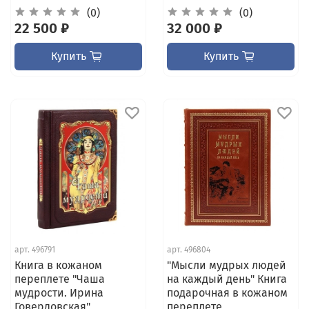
(0)
(0)
22 500 ₽
32 000 ₽
Купить
Купить
арт.
496791
арт.
496804
Книга в кожаном
"Мысли мудрых людей
переплете "Чаша
на каждый день" Книга
мудрости. Ирина
подарочная в кожаном
Говердовская"
переплете