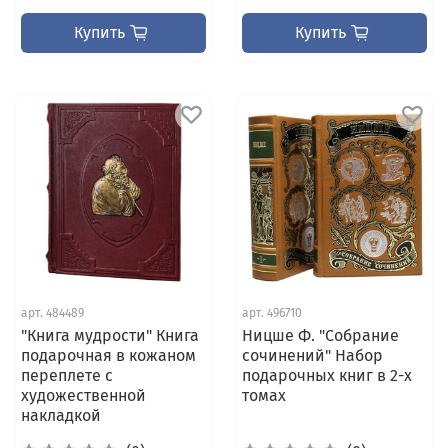
Купить
Купить
арт.
484489
арт.
496710
"Книга мудрости" Книга
Ницше Ф. "Собрание
подарочная в кожаном
сочинений" Набор
переплете с
подарочных книг в 2-х
художественной
томах
накладкой