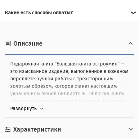
Да, есть оплата при получении.
Какие есть способы оплаты?
Для доставки в другие города (не Москва), требуется
Возможна оплата на сайте,
предоплата за доставку, товар можно оплатить при
получении.
наличными при получении,
Описание
от юридического лица,
Подарочная книга "Большая книга остроумия" —
картой курьеру.
это изысканное издание, выполненное в кожаном
переплете ручной работы с трехсторонним
золотым обрезом, которое станет настоящим
украшением любой библиотеки. Обложка книги
оформлена художественной вставкой из дерева с
элегантной гравировкой, затертой позолотой, что
придает ей особый шарм и стиль.
Характеристики
Внутри читатель найдет увлекательные истории
и остроумные высказывания великих поэтов,