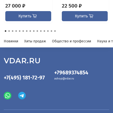
27 000 ₽
22 500 ₽
Купить
Купить
Новинки
Хиты продаж
Общество и профессии
Наука и 
VDAR.RU
+79689374854
+7(495) 181-72-97
ashop@vdar.ru