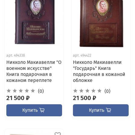
арт.
494338
арт.
494422
Никколо Макиавелли "О
Никколо Макиавелли
военном искусстве"
"Государь" Книга
Книга подарочная в
подарочная в кожаной
кожаном переплете
обложке
(0)
(0)
21 500 ₽
21 500 ₽
Купить
Купить