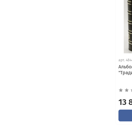
арт.
484
Альбо
"Трад
13 