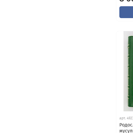
арт.
492
Родос
мусул