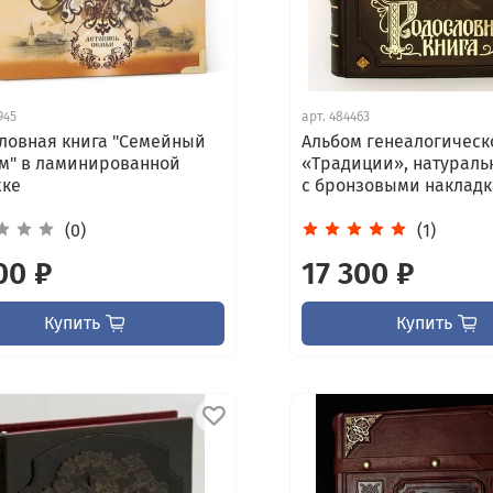
945
арт.
484463
ловная книга "Семейный
Альбом генеалогическ
м" в ламинированной
«Традиции», натураль
жке
с бронзовыми наклад
(0)
(1)
00 ₽
17 300 ₽
Купить
Купить