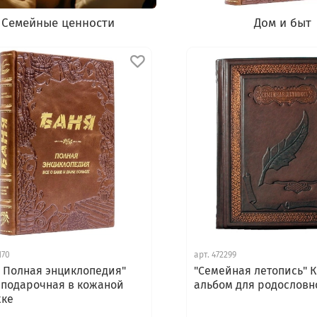
Семейные ценности
Дом и быт
170
арт.
472299
. Полная энциклопедия"
"Семейная летопись" К
 подарочная в кожаной
альбом для родословн
жке