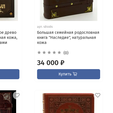
арт.
484464
ое древо
Большая семейная родословная
ная кожа,
книга "Наследие", натуральная
ками
кожа
(0)
34 000 ₽
Купить