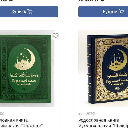
Купить
Купить
360
арт.
492361
ловная книга
Родословная книга
ьманская "Шежере"
мусульманская "Шеже