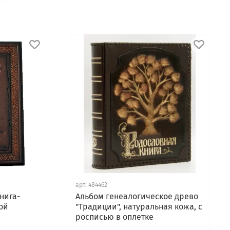
арт.
484462
нига-
Альбом генеалогическое древо
ой
"Традиции", натуральная кожа, с
росписью в оплетке