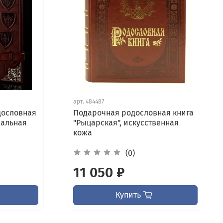
арт.
484487
дословная
Подарочная родословная книга
ральная
"Рыцарская", искусственная
кожа
(0)
11 050 ₽
Купить