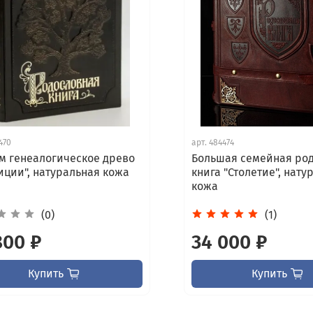
470
арт.
484474
м генеалогическое древо
Большая семейная ро
иции", натуральная кожа
книга "Столетие", нату
кожа
(0)
(1)
800 ₽
34 000 ₽
Купить
Купить