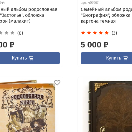
544
арт.
407667
ный альбом родословная
Семейный альбом род
 "Застолье", обложка
"Биография", обложка
рон (малахит)
картона темная
(0)
(3)
00 ₽
5 000 ₽
Купить
Купить