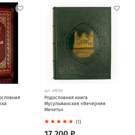
арт.
498363
ословная
Родословная книга
жка
Мусульманская «Вечерняя
Мечеть»
(1)
17 200 ₽