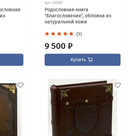
арт.
410087
ословная
Родословная книга
 из
"Благословение", обложка из
натуральной кожи
(1)
9 500 ₽
Купить