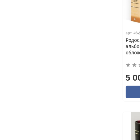
арт.
464
Родос
альбо
обло
5 0