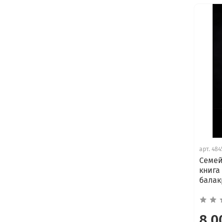
арт.
484
Семей
книга
балак
8 0