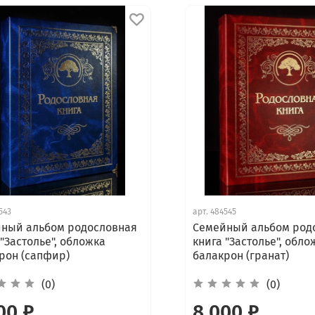
543
арт.
484545
ный альбом родословная
Семейный альбом род
 "Застолье", обложка
книга "Застолье", обло
рон (сапфир)
балакрон (гранат)
(0)
(0)
00 ₽
8 000 ₽