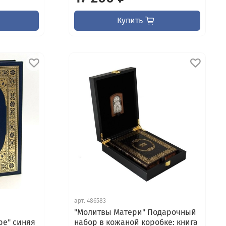
Купить
арт.
486583
"Молитвы Матери" Подарочный
ре" синяя
набор в кожаной коробке: книга