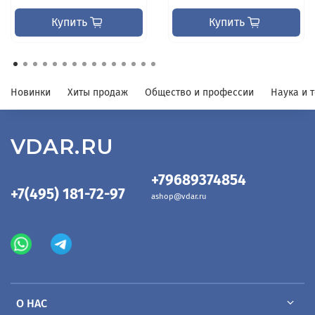
Купить
Купить
Новинки
Хиты продаж
Общество и профессии
Наука и 
VDAR.RU
+79689374854
+7(495) 181-72-97
ashop@vdar.ru
О НАС