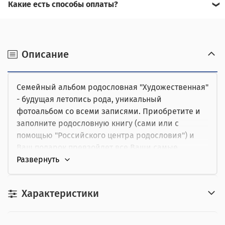
Какие есть способы оплаты?
Для доставки в другие города (не Москва), требуется
Возможна оплата на сайте,
предоплата за доставку, товар можно оплатить при
получении.
наличными при получении,
Описание
от юридического лица,
Семейный альбом родословная "Художественная"
картой курьеру.
- будущая летопись рода, уникальный
фотоальбом со всеми записями. Приобретите и
заполните родословную книгу (сами или с
помощью "Российского центра родословия") и
Ваш подарок превзойдет все Ваши самые
смелые ожидания восторга получателя.
Книга скреплена механизмом на кольцах, что
Характеристики
позволяет легко вставлять или вынимать
страницы, легко их переворачивать.