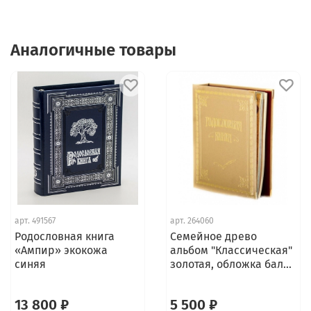
Дополнительные листы для книги можно
докупить отдельно.
Аналогичные товары
На каждый лист родословной книги можно
наклеить фотографию любого размера. Фото
можно приклеить или прикрепить на
двусторонний скотч. На части листов имеются
вырезанные уголки для фотографий.
арт.
491567
арт.
264060
Родословная книга
Семейное древо
«Ампир» экокожа
альбом "Классическая"
синяя
золотая, обложка бал...
13 800 ₽
5 500 ₽