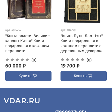
арт.
498464
арт.
484779
"Книга власти. Великие
"Книга Пути. Лао-Цзы"
каноны Китая" Книга
Книга подарочная в
подарочная в кожаном
кожаном переплете с
переплете
деревянным декором
(0)
(0)
60 000 ₽
19 700 ₽
Купить
Купить
VDAR.RU