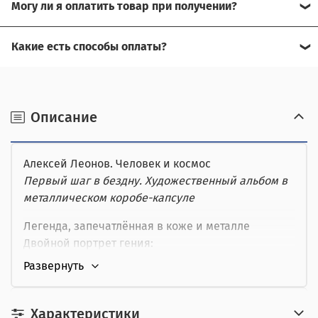
Могу ли я оплатить товар при получении?
помочь.
Да, есть оплата при получении.
Какие есть способы оплаты?
Для доставки в другие города (не Москва), требуется
Возможна оплата на сайте,
предоплата за доставку, товар можно оплатить при
получении.
наличными при получении,
Описание
от юридического лица,
Алексей Леонов. Человек и космос
картой курьеру.
Первый шаг в бездну. Художественный альбом в
металлическом коробе-капсуле
Легенда, запечатлённая в коже и металле
Двойной портрет гения:
• Космонавт №1 — человек, шагнувший в
открытый космос
• Художник — живописец, подаривший Вселенной
цвет
Характеристики