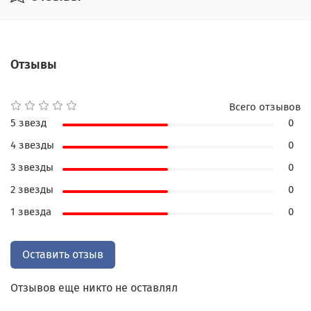
банковских организаций в экономически
развитых странах, а также о деятельности
соответствующих структур в России, главным
Отзывы
образом, о Государственном банке и его
операциях.
Во втором томе рассматривается история
Всего отзывов
развития финансовых учреждений,
5 звезд
0
представлена информация по западным биржам
4 звезды
0
с упором на их деятельность в США, Франции,
Великобритании, Германии и Австро-Венгрии.
3 звезды
0
Книга также раскрывает особенности проведения
2 звезды
0
формальных и разрешенных биржевых
1 звезда
0
операций и действительную биржевую практику.
Издание представлено в классическом стиле
Оставить отзыв
переплета, выполненного вручную из
высококачественной кожи, с использованием
Отзывов еще никто не оставлял
сочетания блинтового и золотого тиснения,