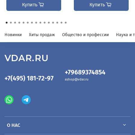
Купить
Купить
Новинки
Хиты продаж
Общество и профессии
Наука и 
VDAR.RU
+79689374854
+7(495) 181-72-97
ashop@vdar.ru
О НАС