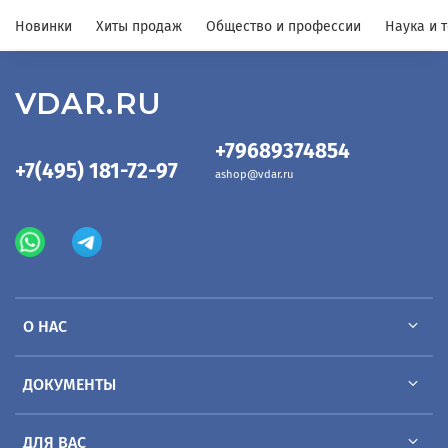
Новинки
Хиты продаж
Общество и профессии
Наука и 
VDAR.RU
+79689374854
+7(495) 181-72-97
ashop@vdar.ru
О НАС
ДОКУМЕНТЫ
ДЛЯ ВАС