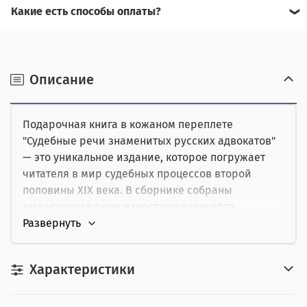
Какие есть способы оплаты?
Для доставки в другие города (не Москва), требуется
Возможна оплата на сайте,
предоплата за доставку, товар можно оплатить при
получении.
наличными при получении,
Описание
от юридического лица,
Подарочная книга в кожаном переплете
картой курьеру.
"Судебные речи знаменитых русских адвокатов"
— это уникальное издание, которое погружает
читателя в мир судебных процессов второй
половины XIX века. В сборнике собраны
выдающиеся речи известных адвокатов,
сопровождаемые их биографиями и кратким
изложением дел, что позволяет глубже понять
искусство ораторского мастерства. Эта книга
Характеристики
станет отличным подарком для юристов,
студентов юридических факультетов и всех, кто
интересуется криминалистикой и историей