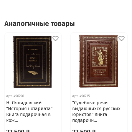
Аналогичные товары
арт.
496796
арт.
496735
Н. Ляпидевский
"Судебные речи
"История нотариата"
выдающихся русских
Книга подарочная в
юристов" Книга
кож...
подарочн...
22 500 ₽
22 500 ₽