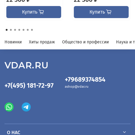
Купить
Купить
Новинки
Хиты продаж
Общество и профессии
Наука и 
VDAR.RU
+79689374854
+7(495) 181-72-97
ashop@vdar.ru
О НАС