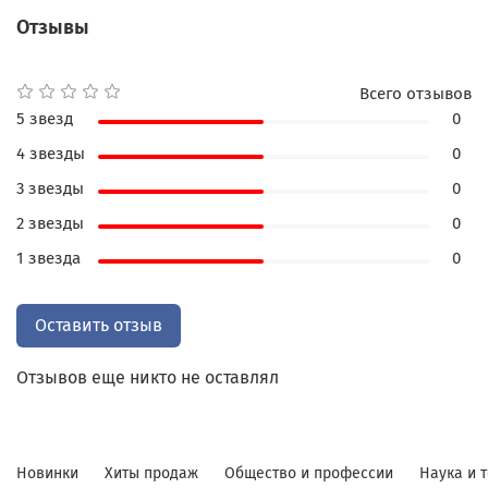
примечательными страницами истории театра и
Отзывы
кино. Разнообразный иллюстративный материал
позволяет получить наглядное представление о
любом из упомянутых в тексте шедевров, увидеть
Всего отзывов
портреты творцов русской культуры. В издании
5 звезд
0
750 рассказов, более 1000 имен деятелей
4 звезды
0
культуры и 2000 иллюстраций.
3 звезды
0
2 звезды
0
*цвет и текстура кожи могут отличаться от
1 звезда
0
фотографии.
Оставить отзыв
Отзывов еще никто не оставлял
Новинки
Хиты продаж
Общество и профессии
Наука и 