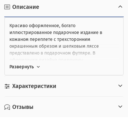
наличными при получении,
Описание
от юридического лица,
Красиво оформленное, богато
картой курьеру.
иллюстрированное подарочное издание в
кожаном переплете с трехсторонним
окрашенным обрезом и шелковым ляссе
представлено в подарочном футляре. В
оформлении дизайна применены
художественные вставки, соответствующие
тематике издания. Ярко иллюстрированный
книжный блок выполнен на высококачественной
Характеристики
бумаге.
Настоящее издание дает редкую возможность
войти в целостный мир русской культуры от
Отзывы
древности до конца XX века, познакомиться с
памятниками фольклора, литературы, зодчества,
произведениями изобразительного искусства,