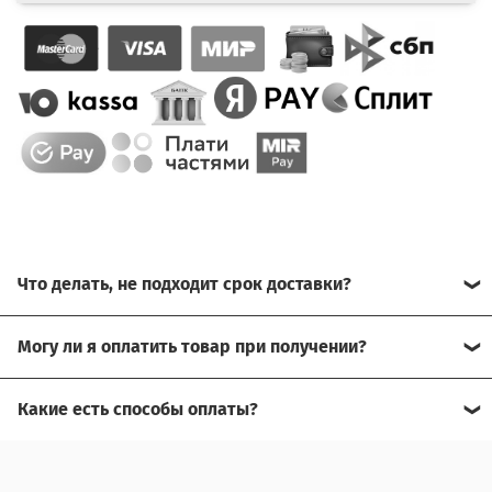
Что делать, не подходит срок доставки?
Свяжитесь с нашим менеджером, возможно, сможем
Могу ли я оплатить товар при получении?
помочь.
Да, есть оплата при получении.
Какие есть способы оплаты?
Для доставки в другие города (не Москва), требуется
Возможна оплата на сайте,
предоплата за доставку, товар можно оплатить при
получении.