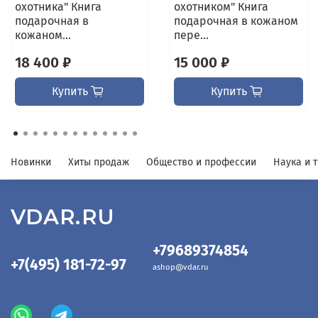
охотника" Книга
охотником" Книга
подарочная в
подарочная в кожаном
кожаном...
пере...
18 400 ₽
15 000 ₽
Купить
Купить
Новинки
Хиты продаж
Общество и профессии
Наука и 
VDAR.RU
+79689374854
+7(495) 181-72-97
ashop@vdar.ru