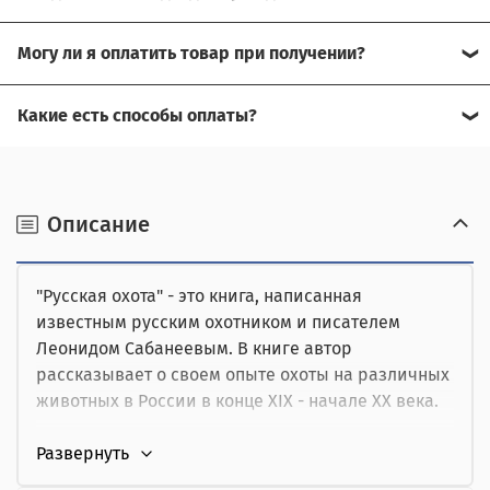
Свяжитесь с нашим менеджером, возможно, сможем
Могу ли я оплатить товар при получении?
помочь.
Да, есть оплата при получении.
Какие есть способы оплаты?
Для доставки в другие города (не Москва), требуется
Возможна оплата на сайте,
предоплата за доставку, товар можно оплатить при
получении.
наличными при получении,
Описание
от юридического лица,
"Русская охота" - это книга, написанная
картой курьеру.
известным русским охотником и писателем
Леонидом Сабанеевым. В книге автор
рассказывает о своем опыте охоты на различных
животных в России в конце XIX - начале XX века.
Книга поделена на главы, каждая из которых
посвящена определенному виду животных и