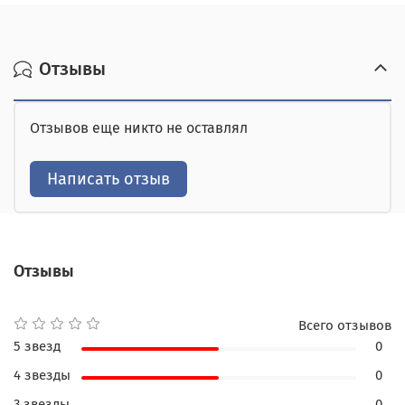
Возможна оплата на сайте,
предоплата за доставку, товар можно оплатить при
получении.
наличными при получении,
Отзывы
от юридического лица,
Отзывов еще никто не оставлял
картой курьеру.
Написать отзыв
Отзывы
Всего отзывов
5 звезд
0
4 звезды
0
3 звезды
0