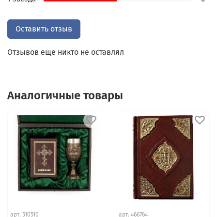
погрузитесь в мир священных текстов,
представленных с максимальным уважением и
заботой о читателе. Крупный, легко читаемый
Оставить отзыв
шрифт обеспечивает комфортное восприятие
каждого слова, а выделение слов Спасителя
Отзывов еще никто не оставлял
благородным красным цветом не только служит
удобству, но и подчеркивает их особую
значимость.
Аналогичные товары
Внутренний блок отпечатан на
высококачественной офсетной бумаге
повышенной плотности, что гарантирует
долговечность издания и приятные тактильные
ощущения при каждом прикосновении. Издание
включает церковные зачала и великолепные
цветные вклейки на плотной мелованной бумаге,
где каждое изображение Евангелистов
выполнено с особым мастерством, превращая их
в подлинные иллюстрации, добавляющие
арт.
510510
арт.
466764