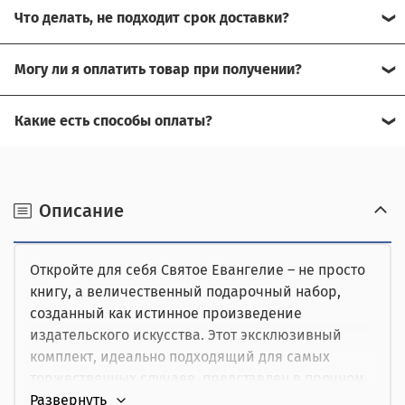
Что делать, не подходит срок доставки?
Свяжитесь с нашим менеджером, возможно, сможем
Могу ли я оплатить товар при получении?
помочь.
Да, есть оплата при получении.
Какие есть способы оплаты?
Для доставки в другие города (не Москва), требуется
Возможна оплата на сайте,
предоплата за доставку, товар можно оплатить при
получении.
наличными при получении,
Описание
от юридического лица,
Откройте для себя Святое Евангелие – не просто
картой курьеру.
книгу, а величественный подарочный набор,
созданный как истинное произведение
издательского искусства. Этот эксклюзивный
комплект, идеально подходящий для самых
торжественных случаев, представлен в прочном
и элегантном защитном коробе, который не