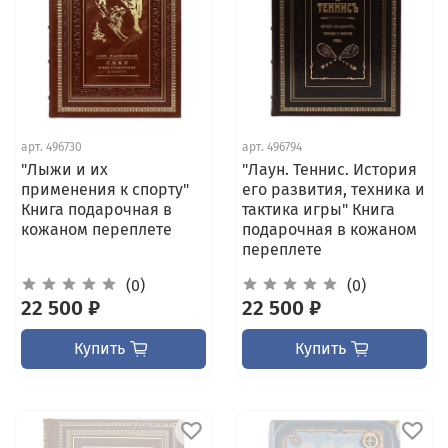
арт.
496730
арт.
496794
"Лыжи и их
"Лаун. Теннис. История
применения к спорту"
его развития, техника и
Книга подарочная в
тактика игры" Книга
кожаном переплете
подарочная в кожаном
переплете
(0)
(0)
22 500 ₽
22 500 ₽
Купить
Купить