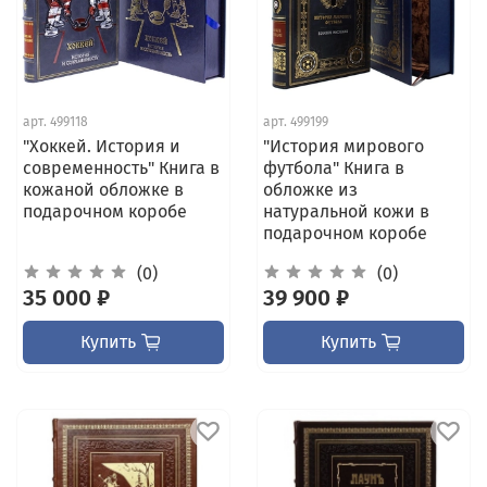
арт.
499118
арт.
499199
"Хоккей. История и
"История мирового
современность" Книга в
футбола" Книга в
кожаной обложке в
обложке из
подарочном коробе
натуральной кожи в
подарочном коробе
(0)
(0)
35 000 ₽
39 900 ₽
Купить
Купить