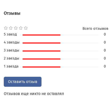
одной Олимпиаде, завоевав золотые медали
нескольких соревнований, другие явили нам
Отзывы
пример спортивного долголетия, участвуя в
Играх на протяжении нескольких лет. Были и
такие спортсмены, которые оставили свой яркий
Всего отзывов
след, блеснув лишь на миг - стремительным
5 звезд
0
спринтом, великим броском, выигрышем с
4 звезды
0
удивительным счетом. Эти подвиги навсегда
запечатлелись в душах тех, кто их видел.
3 звезды
0
Прекрасные черно-белые кадры начала 20 века
2 звезды
0
и яркие работы современных фотографов, новые
1 звезда
0
и уже исчезнувшие виды спорта, и, главное, - то,
что объединяет сегодня миллионы людей по
всему миру, - ощущение особой атмосферы тех
Оставить отзыв
времен и духа олимпийского движения.
Отзывов еще никто не оставлял
*цвет и текстура кожи могут отличаться от
фотографии.