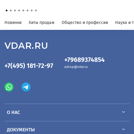
Новинки
Хиты продаж
Общество и профессии
Наука и 
VDAR.RU
+79689374854
+7(495) 181-72-97
ashop@vdar.ru
О НАС
ДОКУМЕНТЫ