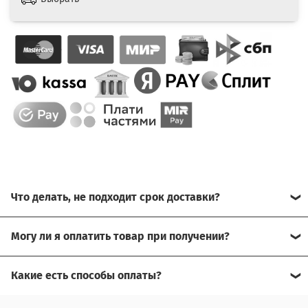
Что делать, не подходит срок доставки?
Свяжитесь с нашим менеджером, возможно, сможем
Могу ли я оплатить товар при получении?
помочь.
Да, есть оплата при получении.
Какие есть способы оплаты?
Для доставки в другие города (не Москва), требуется
Возможна оплата на сайте,
предоплата за доставку, товар можно оплатить при