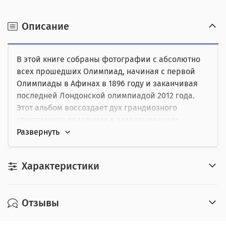
получении.
наличными при получении,
Описание
от юридического лица,
В этой книге собраны фотографии с абсолютно
картой курьеру.
всех прошедших Олимпиад, начиная с первой
Олимпиады в Афинах в 1896 году и заканчивая
последней Лондонской олимпиадой 2012 года.
Этот альбом воссоздает дух грандиозного
спортивного праздника в захватывающих
образах, воплощающих девиз Игр: `Быстрее,
выше, сильнее`.
Характеристики
По этим фотографиям можно проследить
историю не только летних, но и зимних
Олимпиад, первые из которых проходили в 1924
Отзывы
году. На сотнях снимков вы увидите выдающихся
спортсменов. Некоторые из них блистали на