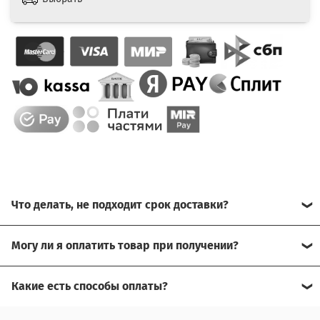
Что делать, не подходит срок доставки?
Свяжитесь с нашим менеджером, возможно, сможем
Могу ли я оплатить товар при получении?
помочь.
Да, есть оплата при получении.
Какие есть способы оплаты?
Для доставки в другие города (не Москва), требуется
Возможна оплата на сайте,
предоплата за доставку, товар можно оплатить при