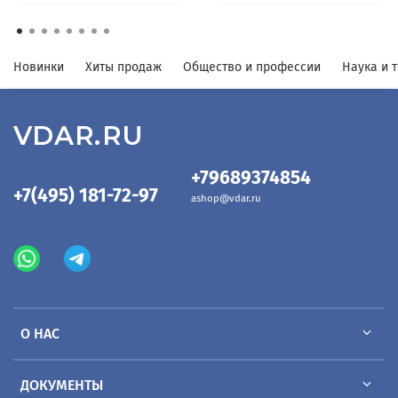
Новинки
Хиты продаж
Общество и профессии
Наука и 
VDAR.RU
+79689374854
+7(495) 181-72-97
ashop@vdar.ru
О НАС
ДОКУМЕНТЫ