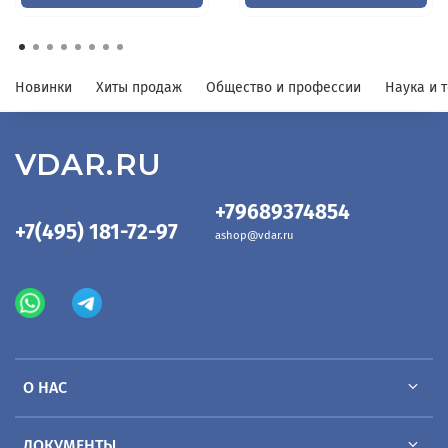
Новинки
Хиты продаж
Общество и профессии
Наука и 
VDAR.RU
+79689374854
+7(495) 181-72-97
ashop@vdar.ru
О НАС
ДОКУМЕНТЫ