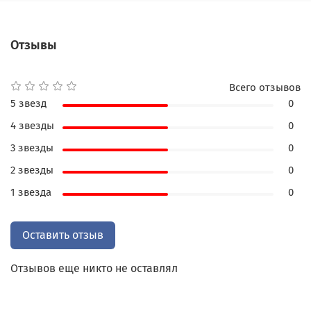
титанах, и современным «местам силы», где
пишут новые страницы побед.
Отзывы
Оформление - гол класса люкс:
Всего отзывов
- Роскошный двухцветный кожаный переплет
5 звезд
0
ручной работы: Динамичное сочетание фактур и
4 звезды
0
оттенков – как слияние эпох футбола.
3 звезды
0
- Футбольный мяч из кожи: Изящная вставка –
2 звезды
0
гвоздь композиции и дань игре №1.
1 звезда
0
- Серебряное тиснение: Блеск чемпионских
кубков на обложке.
Оставить отзыв
- Элегантные детали: Богатые дублюрами
Отзывов еще никто не оставлял
форзацы, крашеный обрез в тон, шелковое
ляссе.