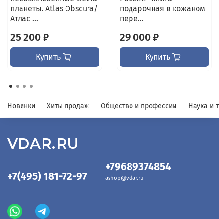
планеты. Atlas Obscura/
подарочная в кожаном
Атлас ...
пере...
25 200 ₽
29 000 ₽
Купить
Купить
Новинки
Хиты продаж
Общество и профессии
Наука и 
VDAR.RU
+79689374854
+7(495) 181-72-97
ashop@vdar.ru