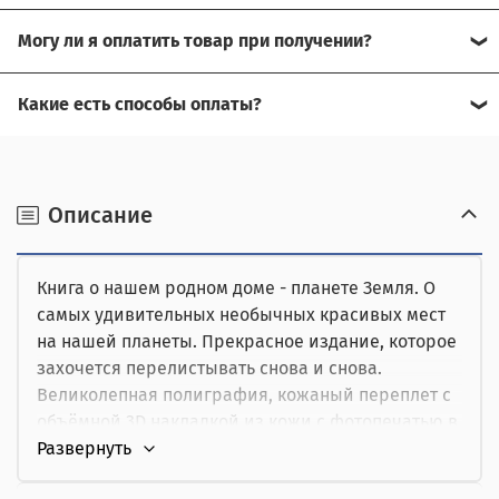
Свяжитесь с нашим менеджером, возможно, сможем
Могу ли я оплатить товар при получении?
помочь.
Да, есть оплата при получении.
Какие есть способы оплаты?
Для доставки в другие города (не Москва), требуется
Возможна оплата на сайте,
предоплата за доставку, товар можно оплатить при
получении.
наличными при получении,
Описание
от юридического лица,
Книга о нашем родном доме - планете Земля. О
картой курьеру.
самых удивительных необычных красивых мест
на нашей планеты. Прекрасное издание, которое
захочется перелистывать снова и снова.
Великолепная полиграфия, кожаный переплет с
объёмной 3D накладкой из кожи с фотопечатью в
виде компаса, деревянные художественные
вставки.