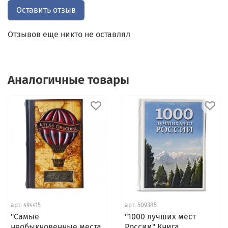
либо в личную коллекцию книг как уже бывалым
Оставить отзыв
путешественникам, так и тем, кто планирует
отправиться в незабываемое путешествие!
Отзывов еще никто не оставлял
Аналогичные товары
арт.
494415
арт.
509385
"Самые
"1000 лучших мест
необыкновенные места
России" Книга