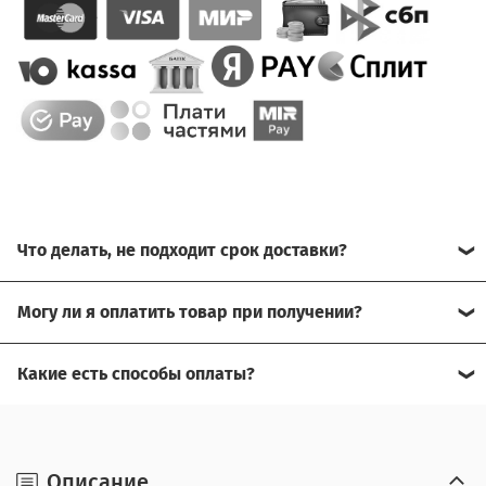
Что делать, не подходит срок доставки?
Свяжитесь с нашим менеджером, возможно, сможем
Могу ли я оплатить товар при получении?
помочь.
Да, есть оплата при получении.
Какие есть способы оплаты?
Для доставки в другие города (не Москва), требуется
Возможна оплата на сайте,
предоплата за доставку, товар можно оплатить при
получении.
наличными при получении,
Описание