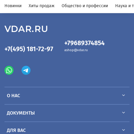
Новинки
Хиты продаж
Общество и профессии
Наука и 
VDAR.RU
+79689374854
+7(495) 181-72-97
ashop@vdar.ru
О НАС
ДОКУМЕНТЫ
ДЛЯ ВАС