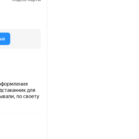
ера;
.
споната;
произведений;
ей и техник исполнения;
тов из частных коллекций и музейных фондов Мос
ир изысканного фарфорового искусства, где кажд
м удивляет тем, как точно и бережно передана фак
понатов, а увлекательное путешествие по тематич
ворчества. Фотографии позволяют разглядеть мель
ировки.