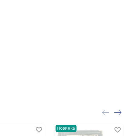
, ощущаешь весомость культурного
ния для всех, кто ценит красоту
ящённой истории русского
Новинка