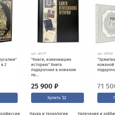
Не
арт.
484777
арт.
499160
русалим"
"Книги, изменившие
"Эрмитаж
 в 2
историю" Книга
кожаной
подарочная в кожаном
подароч
пе...
25 900 ₽
71 50
Купить
профессии
Наука и технологии
Увлечения и хобб