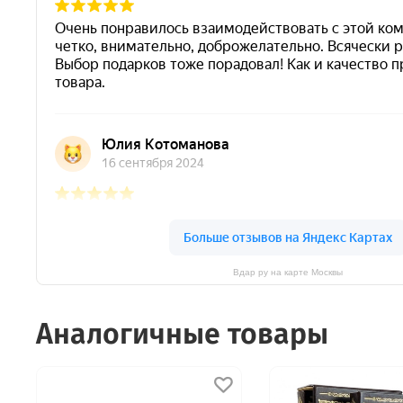
Роскошное оформление издания подчёрк
наследия. Это не просто альбом — это 
прикладного искусства. Издание стане
декоративно‑прикладного искусства.
*Цвет и текстура кожи могут отличатьс
Вдар ру на карте Москвы
Аналогичные товары