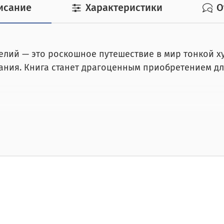
исание
Характеристики
О
елий — это роскошное путешествие в мир тонкой 
ния. Книга станет драгоценным приобретением дл
овень полиграфического и переплётного мастерст
аботы, подчёркивающий статус издания;
жке благородство и выразительность;
умага, обеспечивающая безупречную цветопередач
озволяющая детально рассмотреть каждое произве