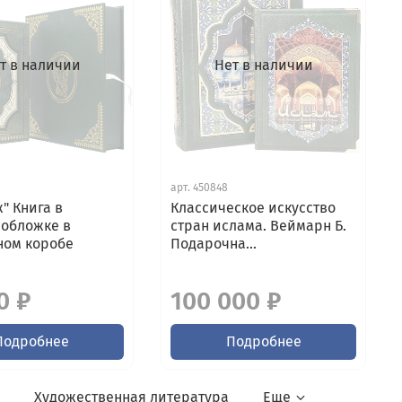
т в наличии
Нет в наличии
арт.
450848
" Книга в
Классическое искусство
 обложке в
стран ислама. Веймарн Б.
ном коробе
Подарочна...
0 ₽
100 000 ₽
Подробнее
Подробнее
и
Художественная литература
Еще