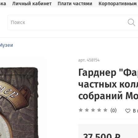
вка
Личный кабинет
Плати частями
Корпоративным 
Музеи
арт.
458154
Гарднер "Фа
частных кол
собраний Мо
(0)
В
37 500 ₽