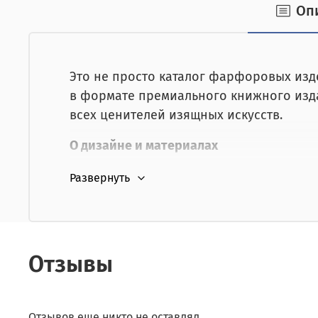
Оп
наличными при получении,
от юридического лица,
картой курьеру.
Это не просто каталог фарфоровых изд
в формате премиального книжного изда
всех ценителей изящных искусств.
О дизайне и материалах
Издание демонстрирует высочайший ур
цельнокожаный переплёт ручной р
золотое тиснение, придающее обло
Отзывы
высококачественная мелованная б
тщательно продуманная вёрстка, п
Отзывов еще никто не оставлял