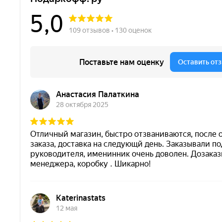
Глава VIII - Предметы убранства интерь
Глава IX - Варианты, повторы, подделки.
Книга включает:
детальные фотографии каждого эк
исторические справки о создании 
анализ художественных особенност
сведения о происхождении предме
«Фарфоровая пластика» — это окно в м
мастерства русских керамистов. Альбо
репродукцию.
Читателя ждёт не скучный перечень экс
открывает особую грань фарфорового т
глазури и тонкость скульптурной модел