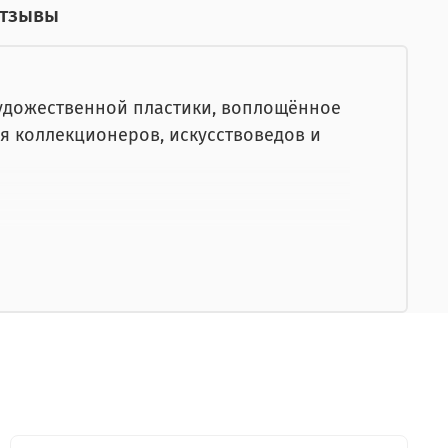
тзывы
художественной пластики, воплощённое
я коллекционеров, искусствоведов и
ва:
у иллюстраций;
дение;