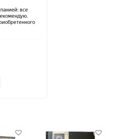
ивает ценность содержания: держа книгу в руках
сокровище для коллекционеров и источник вдохнове
т значимым дополнением к любой библиотеке, посв
я от фотографии.