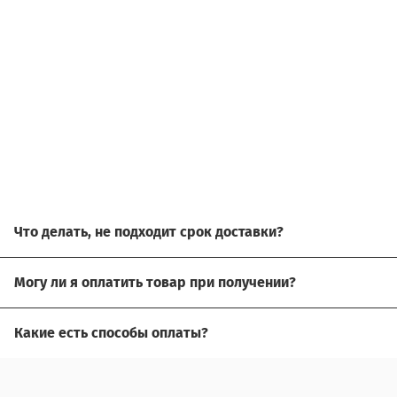
Что делать, не подходит срок доставки?
Свяжитесь с нашим менеджером, возможно, сможем пом
Могу ли я оплатить товар при получении?
Да, есть оплата при получении.
Какие есть способы оплаты?
Для доставки в другие города (не Москва), требуется пр
Возможна оплата на сайте,