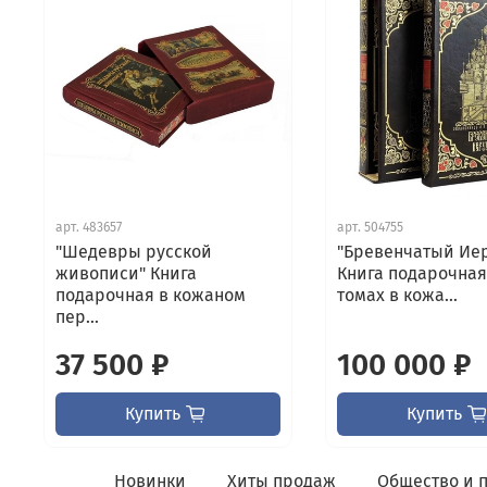
арт.
483657
арт.
504755
"Шедевры русской
"Бревенчатый Ие
живописи" Книга
Книга подарочная
подарочная в кожаном
томах в кожа...
пер...
37 500 ₽
100 000 ₽
Купить
Купить
Новинки
Хиты продаж
Общество и 