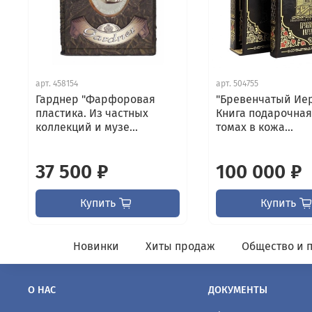
арт.
458154
арт.
504755
Гарднер "Фарфоровая
"Бревенчатый Ие
пластика. Из частных
Книга подарочная
коллекций и музе...
томах в кожа...
37 500 ₽
100 000 ₽
Купить
Купить
Новинки
Хиты продаж
Общество и 
О НАС
ДОКУМЕНТЫ