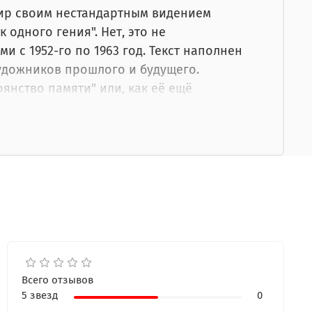
мир своим нестандартным видением
 одного гения". Нет, это не
 с 1952-го по 1963 год. Текст наполнен
художников прошлого и будущего.
нство памяти" или, как её ещё
ц с трех сторон тонирован золотом. Это
бого. Будет интересна широкой
Всего отзывов
5 звезд
0