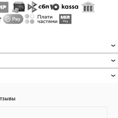
.
тзывы