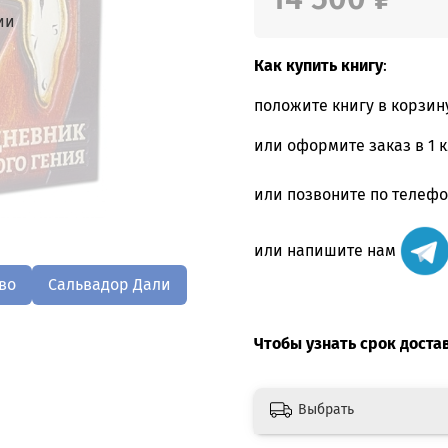
ии
Как купить книгу
:
положите книгу в корзин
или оформите заказ в 1 
или позвоните по телеф
или напишите нам
во
Сальвадор Дали
Чтобы узнать срок доста
Выбрать