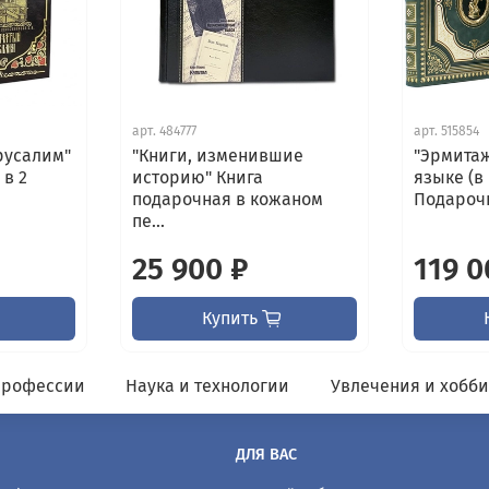
арт.
484777
арт.
515854
русалим"
"Книги, изменившие
"Эрмитаж
 в 2
историю" Книга
языке (в
подарочная в кожаном
Подарочн
пе...
25 900 ₽
119 0
Купить
профессии
Наука и технологии
Увлечения и хобб
ДЛЯ ВАС