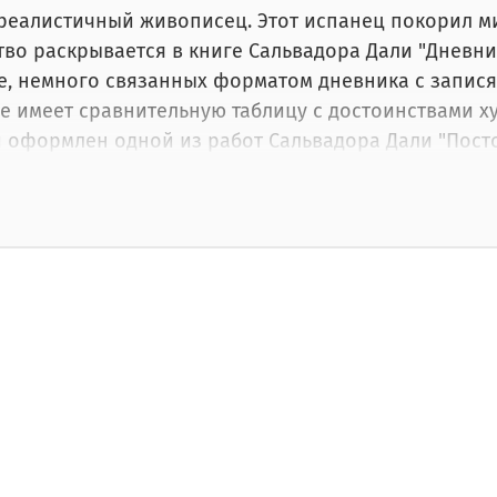
рреалистичный живописец. Этот испанец покорил 
тво раскрывается в книге Сальвадора Дали "Дневник
е, немного связанных форматом дневника с записями
е имеет сравнительную таблицу с достоинствами 
оформлен одной из работ Сальвадора Дали "Постоя
ыполнен методом фотопечати на коже. Срез страни
сто на книжной полке и обратит на себя взгляд лю