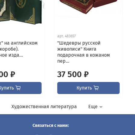
арт.
483657
" на английском
"Шедевры русской
 коробе).
живописи" Книга
ое изда...
подарочная в кожаном
пер...
00 ₽
37 500 ₽
Купить
Купить
и
Художественная литература
Еще
Связаться с нами: