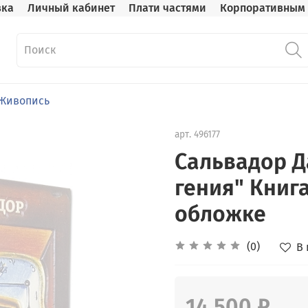
вка
Личный кабинет
Плати частями
Корпоративным 
Живопись
арт.
496177
Сальвадор Д
гения" Книг
обложке
(0)
В
14 500 ₽