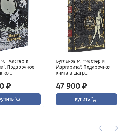
 М. "Мастер и
Буглаков М. "Мастер и
а". Подарочное
Маргарита". Подарочная
 ко...
книга в шагр...
0 ₽
47 900 ₽
Купить
Купить