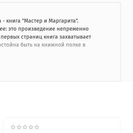
- книга "Мастер и Маргарита".
щее: это произведение непременно
С первых страниц книга захватывает
остойна быть на книжной полке в
 книга имеет переплет из натуральной
нкции. Эстетика заключается и в том,
 а с практической стороны, такой
оса, тем самым продлевая срок службы
так что книгу смогут читать потомки!
зом, находя для себя новые инсайты на