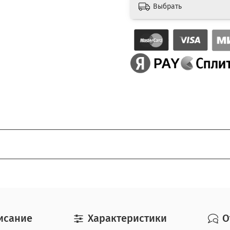
Выбрать
очь.
едоплата за доставку, товар можно оплатить при получении
исание
Характеристики
О