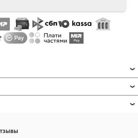
.
тзывы