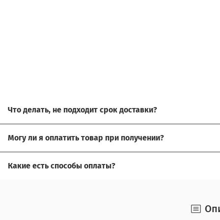
Что делать, не подходит срок доставки?
Свяжитесь с нашим менеджером, возможно, сможем пом
Могу ли я оплатить товар при получении?
Да, есть оплата при получении.
Какие есть способы оплаты?
Для доставки в другие города (не Москва), требуется пр
Возможна оплата на сайте,
Оп
наличными при получении,