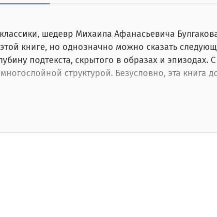
классики, шедевр Михаила Афaнасьевича Булгакова 
 этой книге, но однозначно можно сказать следую
лубину подтекста, скрытого в образах и эпизодах. 
ногослойной структурой. Безусловно, эта книга д
афии оценят это издание на высоком уровне, ведь
ыполняет как эстетическую, так и практическую фу
олучая удовольствие от прикосновения к книге. Ну
попадания нежелательной влаги, а обложку от изн
ечати сохраняется первоначальным на долгие годы, 
тобы возвращаться к прочтению классики раз за ра