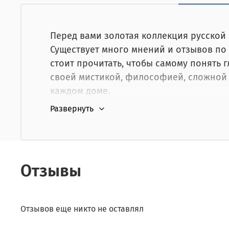
от юридического лица,
картой курьеру.
Перед вами золотая коллекция русской 
Существует много мнений и отзывов по
стоит прочитать, чтобы самому понять г
своей мистикой, философией, сложной м
каждом доме.
Ценители качественной дорогой полигр
кожи, корешок, прошитый тесьмой. Это в
что материал приятно держать в руке, п
переплет защищает страницы книги от 
Отзывы
книге. Бумага не выцветает. Качество п
Все эти факторы располагают к тому, ч
страницах гениального произведения.
Отзывов еще никто не оставлял