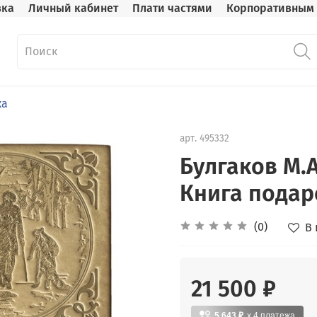
вка
Личный кабинет
Плати частями
Корпоративным 
ка
арт.
495332
Булгаков М.А
Книга подар
(0)
В
21 500 ₽
5 643 ₽
x 4
платежа