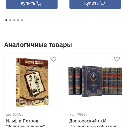
Купить
Купить
Аналогичные товары
арт.
507335
арт.
499201
Ильф и Петров
Достоевский Ф.М.
"Золотой теленок"
Подарочное собрание