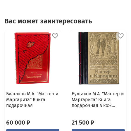
переплета,
- цветное тиснение,
- книжный блок тонирован с нанесением
Вас может заинтересовать
орнамента,
- немецкая бумага Ozon Ivory.
Булгаков М.А. "Мастер и
Булгаков М.А. "Мастер и
Маргарита" Книга
Маргарита" Книга
подарочная
подарочная в кож...
60 000 ₽
21 500 ₽