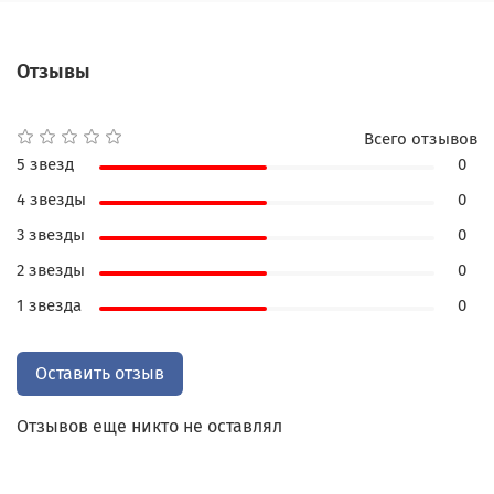
отвратительным. Тонко выписанные персонажи
многогранны, интересны и увлекательны.
Отзывы
Реальность переплетается с философией Ницше
и великими творениями Гете.
Мудрое, но не всеми принятое, это произведение
Всего отзывов
учит нас самим определять свою судьбу. Даже
5 звезд
0
Воланту не дано право изменять реальность,
4 звезды
0
подразумевая, что люди делают это сами.
3 звезды
0
Роман Булгакова - подарок для читателя
2 звезды
0
особенного: мудрого философа по жизни,
1 звезда
0
уверенного в собственной значимости, ценителя
мистики и безграничной любви.
Оставить отзыв
Особенности книги:
- подарочное издание,
Отзывов еще никто не оставлял
- ручная работа,
- исторический французский стиль кожаного