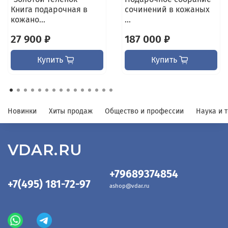
Книга подарочная в
сочинений в кожаных
кожано...
...
27 900 ₽
187 000 ₽
Купить
Купить
Новинки
Хиты продаж
Общество и профессии
Наука и 
VDAR.RU
+79689374854
+7(495) 181-72-97
ashop@vdar.ru