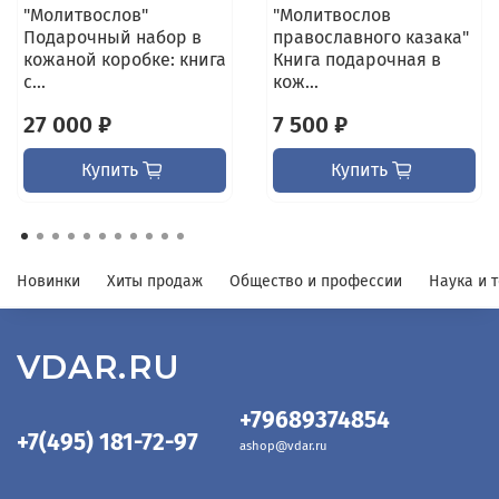
"Молитвослов"
"Молитвослов
Подарочный набор в
православного казака"
кожаной коробке: книга
Книга подарочная в
с...
кож...
27 000 ₽
7 500 ₽
Купить
Купить
Новинки
Хиты продаж
Общество и профессии
Наука и 
VDAR.RU
+79689374854
+7(495) 181-72-97
ashop@vdar.ru