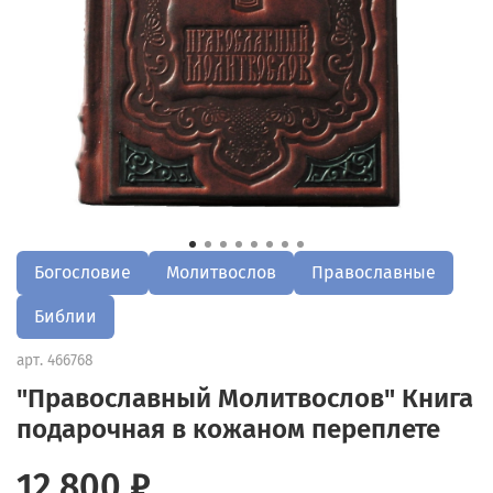
Богословие
Молитвослов
Православные
Библии
арт.
466768
"Православный Молитвослов" Книга
подарочная в кожаном переплете
12 800 ₽