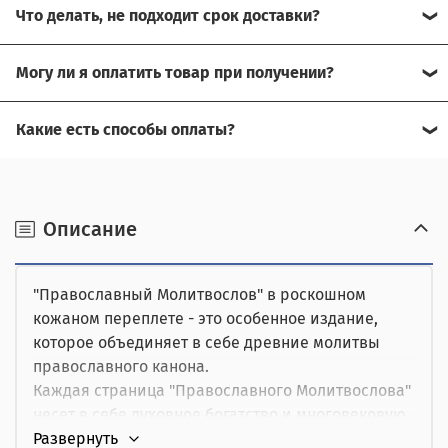
Что делать, не подходит срок доставки?
Свяжитесь с нашим менеджером, возможно, сможем
Могу ли я оплатить товар при получении?
помочь.
Да, есть оплата при получении.
Какие есть способы оплаты?
Для доставки в другие города (не Москва), требуется
Возможна оплата на сайте,
предоплата за доставку, товар можно оплатить при
получении.
наличными при получении,
Описание
от юридического лица,
"Православный Молитвослов" в роскошном
картой курьеру.
кожаном переплете - это особенное издание,
которое объединяет в себе древние молитвы
православного канона.
Каждая страница "Православного Молитвослова"
несет в себе духовное богатство и многовековую
мудрость православия. Кожаный переплет