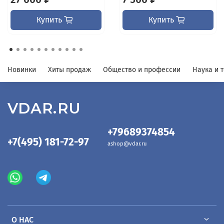
Купить
Купить
Новинки
Хиты продаж
Общество и профессии
Наука и 
VDAR.RU
+79689374854
+7(495) 181-72-97
ashop@vdar.ru
О НАС