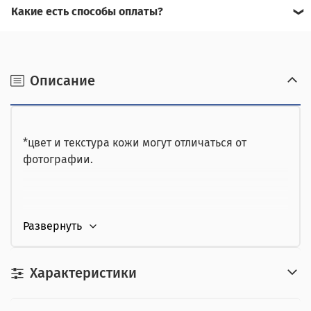
Какие есть способы оплаты?
Для доставки в другие города (не Москва), требуется
Возможна оплата на сайте,
предоплата за доставку, товар можно оплатить при
получении.
наличными при получении,
Описание
от юридического лица,
картой курьеру.
*цвет и текстура кожи могут отличаться от
фотографии.
Характеристики