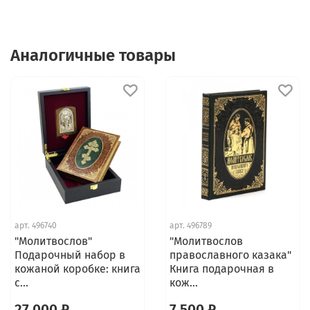
Аналогичные товары
арт.
496740
арт.
496789
"Молитвослов"
"Молитвослов
Подарочный набор в
православного казака"
кожаной коробке: книга
Книга подарочная в
с...
кож...
27 000 ₽
7 500 ₽