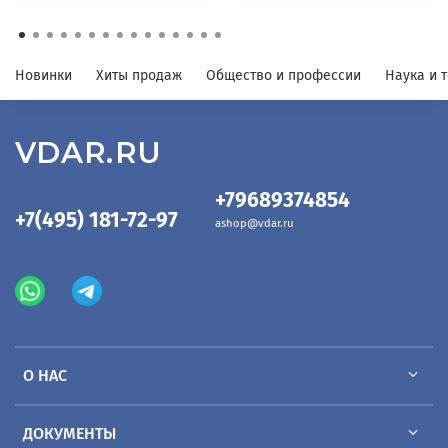
Новинки
Хиты продаж
Общество и профессии
Наука и 
VDAR.RU
+79689374854
+7(495) 181-72-97
ashop@vdar.ru
О НАС
ДОКУМЕНТЫ