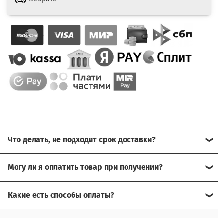
Что делать, не подходит срок доставки?
Свяжитесь с нашим менеджером, возможно, сможем
Могу ли я оплатить товар при получении?
помочь.
Да, есть оплата при получении.
Какие есть способы оплаты?
Для доставки в другие города (не Москва), требуется
Возможна оплата на сайте,
предоплата за доставку, товар можно оплатить при