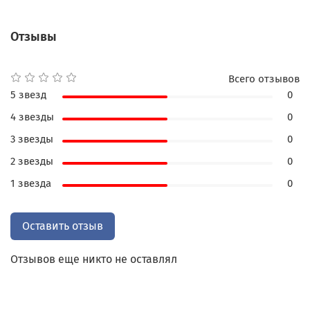
искусства, но на протяжении тысяч лет великие
умы человечества пытаются и не могут раскрыть
Отзывы
вечную тайну любви. Библиотека классической
литературы о любви - возможность прикоснуться
к этой великой тайне. Авторы: Маргарита
Всего отзывов
Наваррская, Мари Мадлен де Лафайет, Антуан
5 звезд
0
Франсуа Прево, Даниель Дефо, Дени Дидро,
4 звезды
0
Шодерло де Лакло,Клод де Кребийон-сын,
Жермена де Сталь, Джейн Остен, Стендаль, Оноре
3 звезды
0
де Бальзак, Александр Дюма, Иван
2 звезды
0
Гончаров,Антон Чехов, Шарлотта Бронте, Эмили
1 звезда
0
Бронте, Энн Бронте, Иван Тургенев,Гюстав
Флобер, Уильям Уилки Коллинз,Эмиль Золя, Томас
Харди, Генри Джеймс,Ги де Мопассан, Джон
Оставить отзыв
Голсуорси,Александр Куприн, Иван Бунин, Джек
Лондон, Стефан Цвейг, Фрэнсис Скотт Кей
Отзывов еще никто не оставлял
Фицджеральд