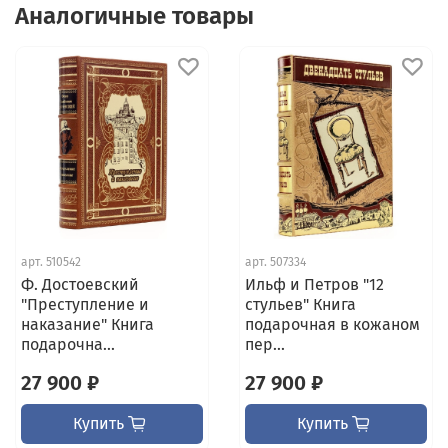
Аналогичные товары
*цвет и текстура кожи могут отличаться от
фотографии.
арт.
510542
арт.
507334
Ф. Достоевский
Ильф и Петров "12
"Преступление и
стульев" Книга
наказание" Книга
подарочная в кожаном
подарочна...
пер...
27 900 ₽
27 900 ₽
Купить
Купить