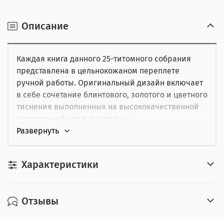
получении.
наличными при получении,
Описание
от юридического лица,
Каждая книга данного 25-титомного собрания
картой курьеру.
представлена в цельнокожаном переплете
ручной работы. Оригинальный дизайн включает
в себе сочетание блинтового, золотого и цветного
тиснения выполненных на высококачественной
натуральной коже. Уникально
иллюстрированный обрез. Богато оформленные
дюблюрами оригинальные «бархатные»
форзацы. Ляссе.
Характеристики
Библиотека классической литературы о любви -
это собрание шедевров мировой литературы от
эпохи Возрождения до середины двадцатого
Отзывы
столетия. Меняются эпохи, политические
режимы, зарождаются новые направления