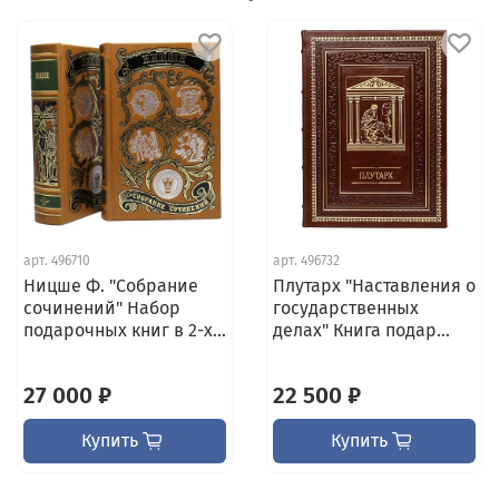
арт.
496710
арт.
496732
Ницше Ф. "Собрание
Плутарх "Наставления о
сочинений" Набор
государственных
подарочных книг в 2-х...
делах" Книга подар...
27 000 ₽
22 500 ₽
Купить
Купить