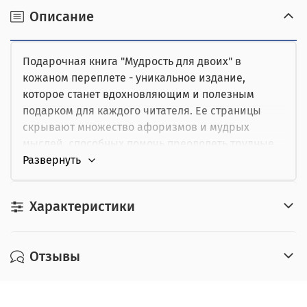
наличными при получении,
Описание
от юридического лица,
Подарочная книга "Мудрость для двоих" в
картой курьеру.
кожаном переплете - уникальное издание,
которое станет вдохновляющим и полезным
подарком для каждого читателя. Ее страницы
скрывают множество афоризмов и мудрых
мыслей, способных помочь преодолеть трудные
моменты жизни, справиться с отчаянием и
печалью.
Характеристики
Книга представляет собой ценное сокровище
мудрости, которое может изменить взгляд на
жизнь и помочь решить сложные житейские
Отзывы
ситуации. Она станет настольной книгой для
вдумчивых размышлений и источником
вдохновения на каждый день.