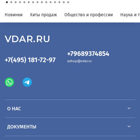
Новинки
Хиты продаж
Общество и профессии
Наука и 
VDAR.RU
+79689374854
+7(495) 181-72-97
ashop@vdar.ru
О НАС
ДОКУМЕНТЫ