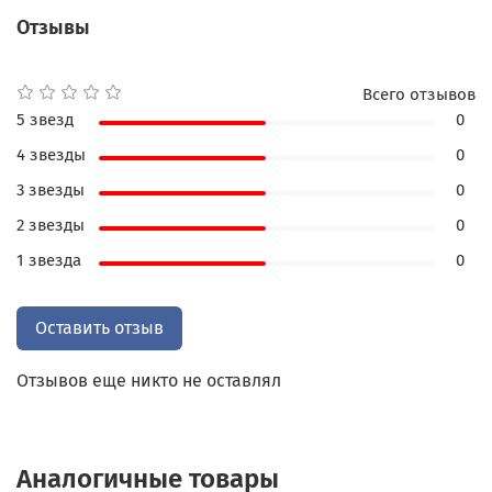
Отзывы
Переплет из натуральной кожи и трехсторонний
золотой обрез придают книге величественность
и роскошь. Каждая страница книги украшена
Всего отзывов
красочным орнаментом, создающим особую
5 звезд
0
атмосферу.
4 звезды
0
Это коллекционное издание, которое станет
3 звезды
0
ценным сокровищем в вашей библиотеке или
2 звезды
0
отличным подарком для близких, коллег по
1 звезда
0
работе и друзей. "Мудрость для двоих" поможет
обрести гармонию и мудрость, а ее прекрасное
оформление сделает чтение книги еще более
Оставить отзыв
приятным и увлекательным.
Отзывов еще никто не оставлял
Аналогичные товары