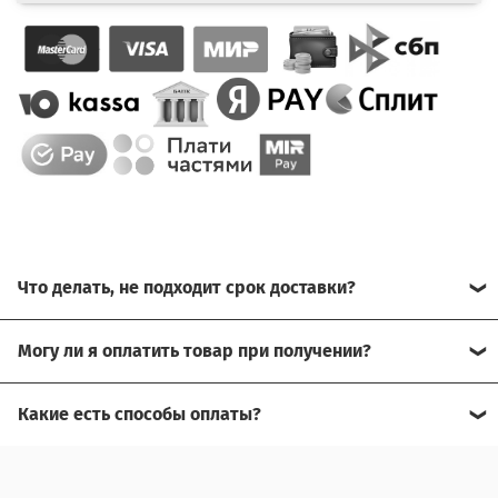
Что делать, не подходит срок доставки?
Свяжитесь с нашим менеджером, возможно, сможем
Могу ли я оплатить товар при получении?
помочь.
Да, есть оплата при получении.
Какие есть способы оплаты?
Для доставки в другие города (не Москва), требуется
Возможна оплата на сайте,
предоплата за доставку, товар можно оплатить при
получении.