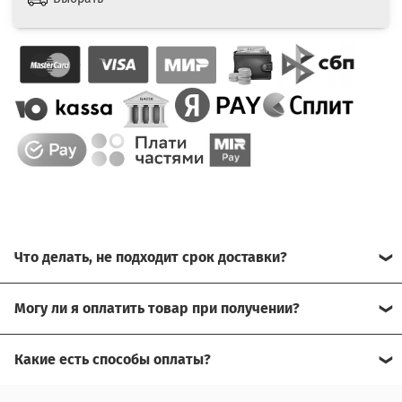
Что делать, не подходит срок доставки?
Свяжитесь с нашим менеджером, возможно, сможем
Могу ли я оплатить товар при получении?
помочь.
Да, есть оплата при получении.
Какие есть способы оплаты?
Для доставки в другие города (не Москва), требуется
Возможна оплата на сайте,
предоплата за доставку, товар можно оплатить при