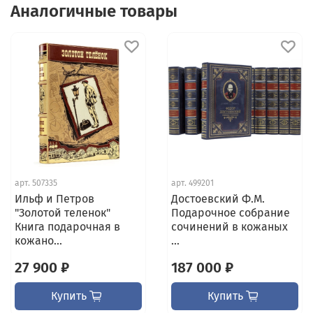
Аналогичные товары
арт.
507335
арт.
499201
Ильф и Петров
Достоевский Ф.М.
"Золотой теленок"
Подарочное собрание
Книга подарочная в
сочинений в кожаных
кожано...
...
27 900 ₽
187 000 ₽
Купить
Купить