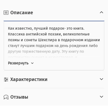
получении.
наличными при получении,
Описание
от юридического лица,
Как известно, лучший подарок- это книга.
картой курьеру.
Классика английской поэзии, великолепные
поэмы и сонеты Шекспира в подарочном издании
станут лучшим подарком на день рождения либо
другую торжественную дату. Эту книгу по
достоинству оценит и искусствовед, и
преподаватель, и просто читатель. В ней собраны
самые лучшие и известные произведения
Уильяма Шекспира, его сонеты, драмы и поэмы.
Характеристики
Произведения посвящены дружбе,
взаимоотношениям между людьми и эмоциям:
радости, любви, горечи разлуки. Сонеты
Отзывы
Шекспира волнуют и наших современников
потому, что дружба, любовь и искренность