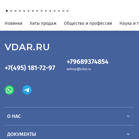
Новинки
Хиты продаж
Общество и профессии
Наука и 
VDAR.RU
+79689374854
+7(495) 181-72-97
ashop@vdar.ru
О НАС
ДОКУМЕНТЫ