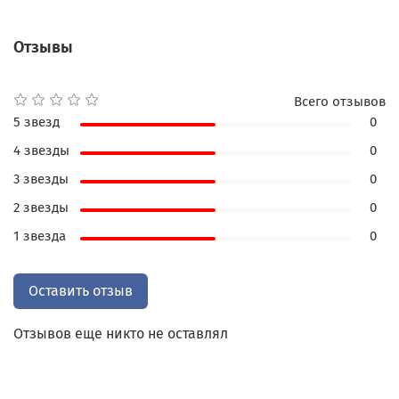
человеческих чувств не подвержены времени -
они вечны!
Отзывы
Само издание выполнено на высококачественной
бумаге с трехсторонним золотым обрезом.
Переплет из натуральной кожи с тиснением.
Всего отзывов
5 звезд
0
4 звезды
0
3 звезды
0
2 звезды
0
1 звезда
0
Оставить отзыв
Отзывов еще никто не оставлял