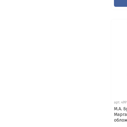
арт.
499
М.А. 
Марга
облож