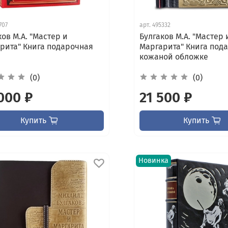
707
арт.
495332
ков М.А. "Мастер и
Булгаков М.А. "Мастер 
рита" Книга подарочная
Маргарита" Книга под
кожаной обложке
(0)
(0)
000 ₽
21 500 ₽
Купить
Купить
Новинка