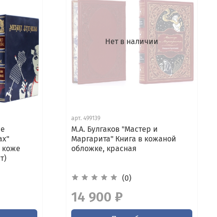
Нет в наличии
арт.
499139
ие
М.А. Булгаков "Мастер и
ах"
Маргарита" Книга в кожаной
 коже
обложке, красная
т)
(0)
14 900 ₽