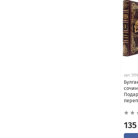
арт.
515
Булга
сочин
Подар
переп
135