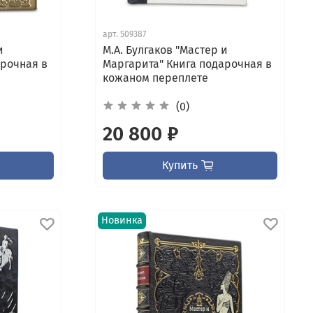
арт.
509387
и
М.А. Булгаков "Мастер и
арочная в
Маргарита" Книга подарочная в
кожаном переплете
(0)
20 800 ₽
Купить
Новинка