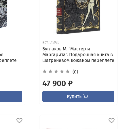
арт.
515928
Буглаков М. "Мастер и
ое
Маргарита". Подарочная книга в
реплете
шагреневом кожаном переплете
(0)
47 900 ₽
Купить