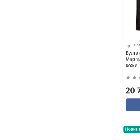
арт.
510
Булга
Марга
коже
20 
Новин