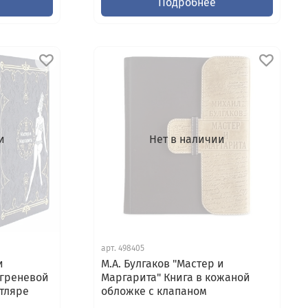
Подробнее
и
Нет в наличии
арт.
498405
и
М.А. Булгаков "Мастер и
агреневой
Маргарита" Книга в кожаной
тляре
обложке с клапаном