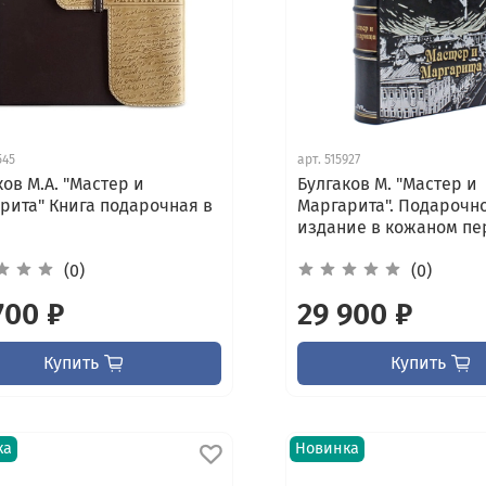
545
арт.
515927
ков М.А. "Мастер и
Булгаков М. "Мастер и
рита" Книга подарочная в
Маргарита". Подарочн
издание в кожаном пе
(0)
(0)
700 ₽
29 900 ₽
Купить
Купить
ка
Новинка