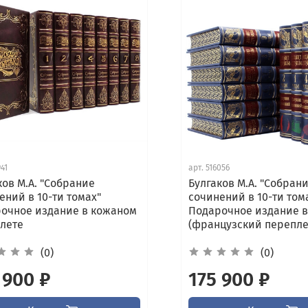
941
арт.
516056
ков М.А. "Собрание
Булгаков М.А. "Собран
ений в 10-ти томах"
сочинений в 10-ти том
очное издание в кожаном
Подарочное издание в
лете
(французский перепле
(0)
(0)
 900 ₽
175 900 ₽