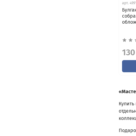
арт.
499
Булга
собра
облож
130
«Масте
Купить
отдель
коллек
Подаро