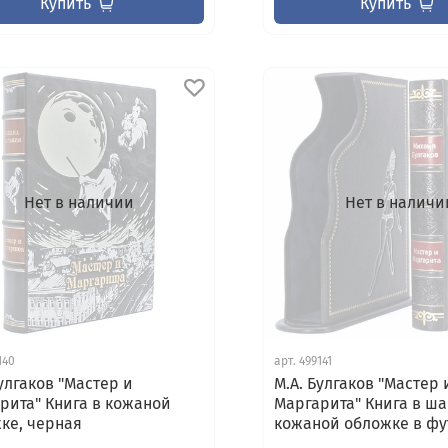
Купить
Купить
Нет в наличии
Нет в наличи
140
арт.
499141
Булгаков "Мастер и
М.А. Булгаков "Мастер 
рита" Книга в кожаной
Маргарита" Книга в ш
ке, черная
кожаной обложке в фу